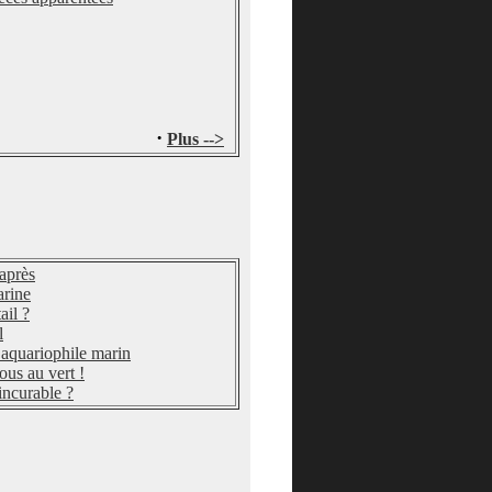
·
Plus -->
 après
arine
ail ?
l
aquariophile marin
ous au vert !
incurable ?