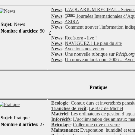
News
:
L'AQUARIUM RECIFAL - Science, A
èmes
News
:
5
Journées Internationales d’Aqu
News
:
ASIRA
Sujet:
News
News
:
Comment trouver l'information indis
Nombre d'articles:
50
?
News
:
Reefs.org - live !
News
:
NAVIGUEZ ! Le plan du site
News
:
Avec tous nos voeux
News
:
Une nouvelle rubrique sur
Récifs.org
News
:
Un nouveau look pour 2006 ... Avec 
Pratique
Ecologie
:
Coraux durs et invertébrés parasit
Tranches de récif
:
Le Bac de Michel
Matériel
:
Les ordinateurs de gestion d’aqu
Sujet:
Pratique
Inforécifs
:
L’acclimatation des animaux ma
Nombre d'articles:
27
Bricolage
:
Coller une cuve en verre
Maintenance
:
Evaporation, humidité et tem