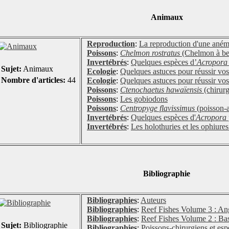
Animaux
Reproduction
:
La reproduction d'une ané
Poissons
:
Chelmon rostratus
(Chelmon à be
Invertébrés
:
Quelques espèces d’
Acropora
Sujet:
Animaux
Ecologie
:
Quelques astuces pour réussir vos 
Nombre d'articles:
44
Ecologie
:
Quelques astuces pour réussir vos
Poissons
:
Ctenochaetus hawaïensis
(chirur
Poissons
:
Les gobiodons
Poissons
:
Centropyge flavissimus
(poisson-a
Invertébrés
:
Quelques espèces d'
Acropora
Invertébrés
:
Les holothuries et les ophiures
Bibliographie
Bibliographies
:
Auteurs
Bibliographies
:
Reef Fishes Volume 3 : Ang
Bibliographies
:
Reef Fishes Volume 2 : Ba
Sujet:
Bibliographie
Bibliographies
:
Poissons-chirurgiens et es