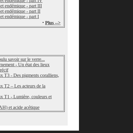
et endémique - part IV
t endémique - part III
et endémique - part II
et endémique - part I
·
Plus -->
lu savoir sur le verre...
nement - Un état des lieux
récif
ux T3 - Des pigments coralliens,
ux T2 – Les acteurs de la
ux T1 - Lumière, couleurs et
H) et acide acétique