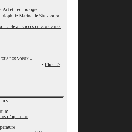
rt et Technologie
ariophilie Marine de Strasbourg.
pensable au succès en eau de mer
tous nos voeux...
·
Plus -->
aires
arium
rins d’aquarium
pérature