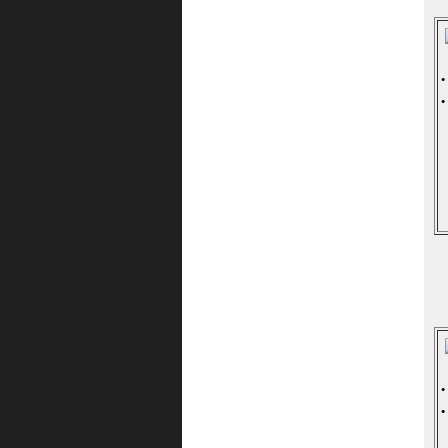
·
·
·
·