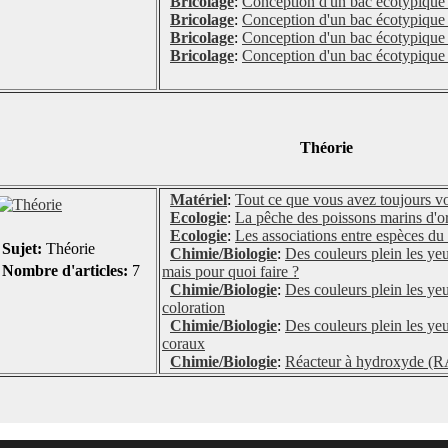
Bricolage
:
Conception d'un bac écotypique 
Bricolage
:
Conception d'un bac écotypique e
Bricolage
:
Conception d'un bac écotypique 
Bricolage
:
Conception d'un bac écotypique 
Théorie
Matériel
:
Tout ce que vous avez toujours vou
Ecologie
:
La pêche des poissons marins d'or
Ecologie
:
Les associations entre espèces du 
Sujet:
Théorie
Chimie/Biologie
:
Des couleurs plein les ye
Nombre d'articles:
7
mais pour quoi faire ?
Chimie/Biologie
:
Des couleurs plein les ye
coloration
Chimie/Biologie
:
Des couleurs plein les ye
coraux
Chimie/Biologie
:
Réacteur à hydroxyde (RA