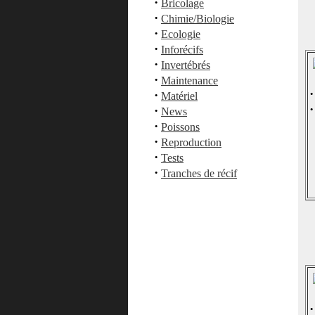
·
Bricolage
·
Chimie/Biologie
·
Ecologie
·
Inforécifs
·
Invertébrés
·
Maintenance
·
·
Matériel
·
·
News
·
Poissons
·
Reproduction
·
Tests
·
Tranches de récif
·