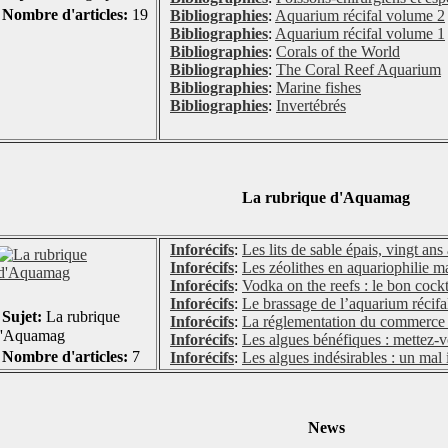
Nombre d'articles:
19
Bibliographies
:
Aquarium récifal volume 2
Bibliographies
:
Aquarium récifal volume 1
Bibliographies
:
Corals of the World
Bibliographies
:
The Coral Reef Aquarium
Bibliographies
:
Marine fishes
Bibliographies
:
Invertébrés
La rubrique d'Aquamag
Inforécifs
:
Les lits de sable épais, vingt ans
Inforécifs
:
Les zéolithes en aquariophilie m
Inforécifs
:
Vodka on the reefs : le bon cockt
Inforécifs
:
Le brassage de l’aquarium récifa
Sujet:
La rubrique
Inforécifs
:
La réglementation du commerce 
d'Aquamag
Inforécifs
:
Les algues bénéfiques : mettez-v
Nombre d'articles:
7
Inforécifs
:
Les algues indésirables : un mal 
News