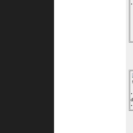
·
·
·