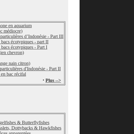
mone en aquarium
c médiocre)
particulières d’Indonésie - Part III
bacs écotypiques - part II
 bacs écotypiques - Part I
gien chevron)
nge nain citron)
particulières d'Indonésie - Part II
 en bac récifal
·
Plus -->
elfishes & Butterflyfishes
sslets, Dottybacks & Hawkfishes
pèces apparentées