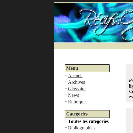
Menu
·
Accueil
Ré
·
Archives
li
·
Glossaire
so
·
News
es
·
Rubriques
Categories
·
Toutes les catégories
·
Bibliographies