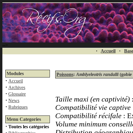
-->
·
Accueil
·
Base
Modules
Poissons
:
Amblyeleotris randalli
(gobie
·
Accueil
·
Archives
·
Glossaire
Taille maxi (en captivité)
·
News
Compatibilité vie captive
·
Rubriques
Compatibilité récifale
: E
Menu Categories
Volume minimum conseil
·
Toutes les catégories
Distribution géographiq
·