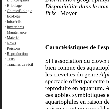
Bibliographies
·
Disponibilité dans le co
Bricolage
·
Chimie/Biologie
Prix
: Moyen
·
Ecologie
·
Inforécifs
·
Invertébrés
·
Maintenance
·
Matériel
·
News
Caractéristiques de l'esp
·
Poissons
·
Reproduction
·
Tests
Si l'association du clow
·
Tranches de récif
bien connue des aquariophi
les crevettes du genre
Alp
spectacle offert par cette r
reproduire en aquarium.
A
ces gobies symbiotiques e
aquariophiles en raison d
poissons ont un corps bla