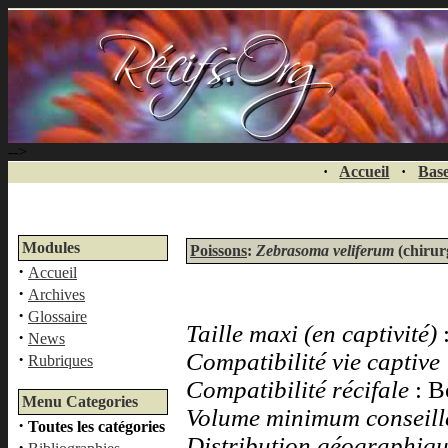
-->
·
Accueil
·
Base
Modules
Poissons
:
Zebrasoma veliferum
(chirur
·
Accueil
·
Archives
·
Glossaire
Taille maxi (en captivité)
·
News
Compatibilité vie captive
·
Rubriques
Compatibilité récifale
: 
Menu Categories
Volume minimum conseil
·
Toutes les catégories
Distribution géographiq
·