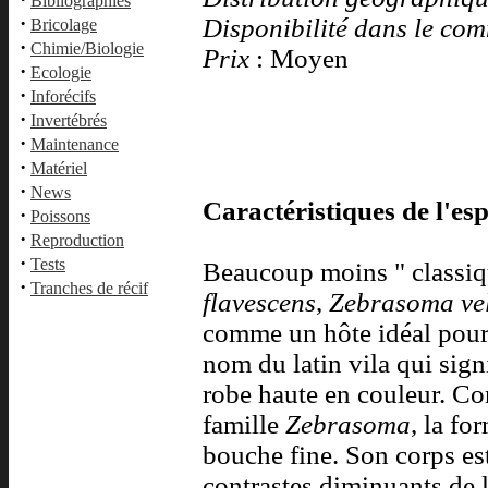
Bibliographies
·
Disponibilité dans le co
Bricolage
·
Chimie/Biologie
Prix
: Moyen
·
Ecologie
·
Inforécifs
·
Invertébrés
·
Maintenance
·
Matériel
·
News
Caractéristiques de l'esp
·
Poissons
·
Reproduction
·
Tests
Beaucoup moins " classiq
·
Tranches de récif
flavescens
,
Zebrasoma ve
comme un hôte idéal pour 
nom du latin vila qui signi
robe haute en couleur. Co
famille
Zebrasoma
, la fo
bouche fine. Son corps est
contrastes diminuants de l