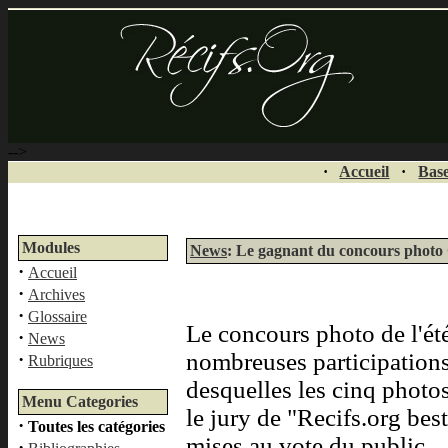
-->
·
Accueil
·
Base
Modules
News
: Le gagnant du concours phot
·
Accueil
·
Archives
·
Glossaire
Le concours photo de l'été
·
News
nombreuses participations,
·
Rubriques
desquelles les cinq photo
Menu Categories
le jury de "Recifs.org bes
·
Toutes les catégories
mises au vote du public.
·