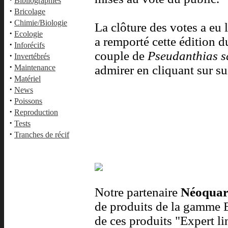
Bibliographies
·
Bricolage
·
Chimie/Biologie
La clôture des votes a eu l
·
Ecologie
a remporté cette édition d
·
Inforécifs
couple de
Pseudanthias 
·
Invertébrés
·
Maintenance
admirer en cliquant sur sui
·
Matériel
·
News
·
Poissons
·
Reproduction
·
Tests
·
Tranches de récif
Notre partenaire
Néoqua
de produits de la gamme 
de ces produits "Expert lin