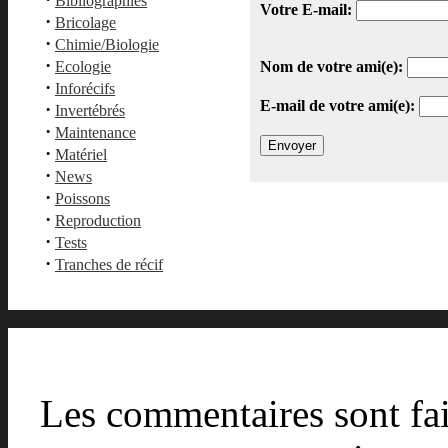
Bibliographies
Votre E-mail:
·
Bricolage
·
Chimie/Biologie
·
Ecologie
Nom de votre ami(e):
·
Inforécifs
E-mail de votre ami(e):
·
Invertébrés
·
Maintenance
·
Matériel
·
News
·
Poissons
·
Reproduction
·
Tests
·
Tranches de récif
Les commentaires sont fait