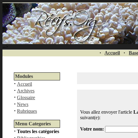
-->
·
Accueil
·
Base
Modules
·
Accueil
·
Archives
·
Glossaire
·
News
·
Rubriques
Vous allez envoyer l'article
La
suivant(e):
Menu Categories
Votre nom:
·
Toutes les catégories
·