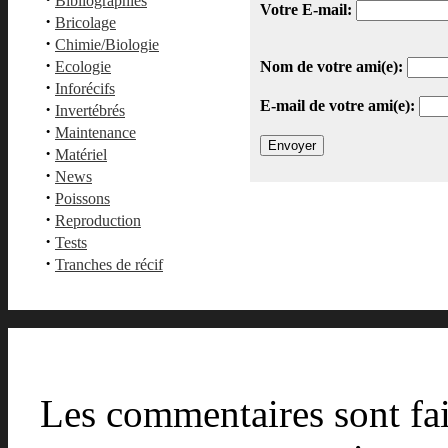
Bibliographies
Votre E-mail:
·
Bricolage
·
Chimie/Biologie
·
Ecologie
Nom de votre ami(e):
·
Inforécifs
E-mail de votre ami(e):
·
Invertébrés
·
Maintenance
·
Matériel
·
News
·
Poissons
·
Reproduction
·
Tests
·
Tranches de récif
Les commentaires sont fait